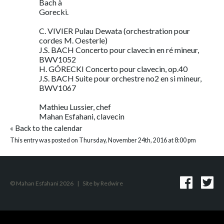
Bach à
Gorecki.
C. VIVIER Pulau Dewata (orchestration pour
cordes M. Oesterle)
J.S. BACH Concerto pour clavecin en ré mineur,
BWV1052
H. GÓRECKI Concerto pour clavecin, op.40
J.S. BACH Suite pour orchestre no2 en si mineur,
BWV1067
Mathieu Lussier, chef
Mahan Esfahani, clavecin
«
Back to the calendar
This entry was posted on Thursday, November 24th, 2016 at 8:00 pm
© Mahan Esfahani 2026
|
Site by
Redwire