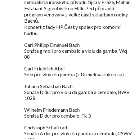
cembalista íránského původu žijící v Praze, Mahan
Esfahani. S gambistkou Hille Perl připravili
program věnovaný z velké části skladbám rodiny
Bachů.
Koncert z řady HP Český spolek pro komorní
hudbu
Carl Philipp Emanuel Bach
Sonáta g moll pro cembalo a violu da gamba, Wq
88
Carl Friedrich Abel
Sóla pro violu da gamba (z Drexelova rukopisu)
Johann Sebastian Bach
Sonáta D dur pro violu da gamba a cembalo, BWV
1028
Wilhelm Friedemann Bach
Sonáta D dur pro cembalo, Fk 3
Christoph Schaffrath
Sonáta A dur pro violu da gamba a cembalo, CSWV