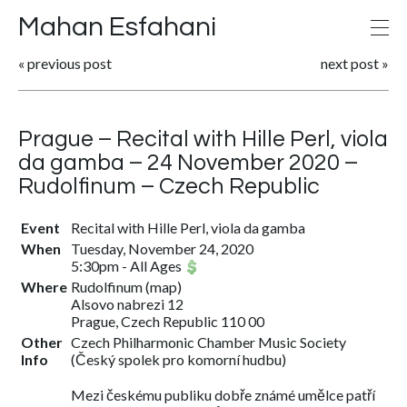
Mahan Esfahani
«
previous post
next post
»
Prague – Recital with Hille Perl, viola
da gamba – 24 November 2020 –
Rudolfinum – Czech Republic
Event
Recital with Hille Perl, viola da gamba
When
Tuesday, November 24, 2020
5:30pm
-
All Ages
Where
Rudolfinum
(
map
)
Alsovo nabrezi 12
Prague, Czech Republic 110 00
Other
Czech Philharmonic Chamber Music Society
Info
(Český spolek pro komorní hudbu)
Mezi českému publiku dobře známé umělce patří